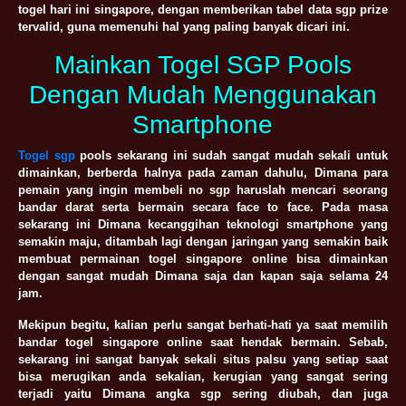
togel hari ini singapore, dengan memberikan tabel data sgp prize
tervalid, guna memenuhi hal yang paling banyak dicari ini.
Mainkan Togel SGP Pools
Dengan Mudah Menggunakan
Smartphone
Togel sgp
pools sekarang ini sudah sangat mudah sekali untuk
dimainkan, berberda halnya pada zaman dahulu, Dimana para
pemain yang ingin membeli no sgp haruslah mencari seorang
bandar darat serta bermain secara face to face. Pada masa
sekarang ini Dimana kecanggihan teknologi smartphone yang
semakin maju, ditambah lagi dengan jaringan yang semakin baik
membuat permainan togel singapore online bisa dimainkan
dengan sangat mudah Dimana saja dan kapan saja selama 24
jam.
Mekipun begitu, kalian perlu sangat berhati-hati ya saat memilih
bandar togel singapore online saat hendak bermain. Sebab,
sekarang ini sangat banyak sekali situs palsu yang setiap saat
bisa merugikan anda sekalian, kerugian yang sangat sering
terjadi yaitu Dimana angka sgp sering diubah, dan juga