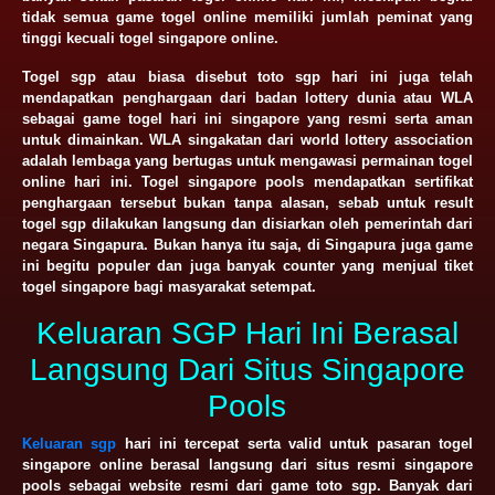
tidak semua game togel online memiliki jumlah peminat yang
tinggi kecuali togel singapore online.
Togel sgp atau biasa disebut toto sgp hari ini juga telah
mendapatkan penghargaan dari badan lottery dunia atau WLA
sebagai game togel hari ini singapore yang resmi serta aman
untuk dimainkan. WLA singakatan dari world lottery association
adalah lembaga yang bertugas untuk mengawasi permainan togel
online hari ini. Togel singapore pools mendapatkan sertifikat
penghargaan tersebut bukan tanpa alasan, sebab untuk result
togel sgp dilakukan langsung dan disiarkan oleh pemerintah dari
negara Singapura. Bukan hanya itu saja, di Singapura juga game
ini begitu populer dan juga banyak counter yang menjual tiket
togel singapore bagi masyarakat setempat.
Keluaran SGP Hari Ini Berasal
Langsung Dari Situs Singapore
Pools
Keluaran sgp
hari ini tercepat serta valid untuk pasaran togel
singapore online berasal langsung dari situs resmi singapore
pools sebagai website resmi dari game toto sgp. Banyak dari