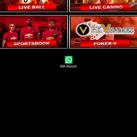
WA Resmi