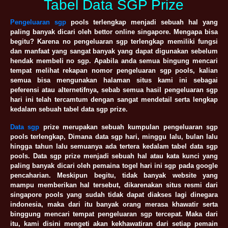
Tabel Data SGP Prize
Pengeluaran sgp
pools terlengkap menjadi sebuah hal yang
paling banyak dicari oleh bettor online singapore. Mengapa bisa
begitu? Karena no pengeluaran sgp terlengkap memiliki fungsi
dan manfaat yang sangat banyak yang dapat digunakan sebelum
hendak membeli no sgp. Apabila anda semua bingung mencari
tempat melihat rekapan nomor pengeluaran sgp pools, kalian
semua bisa mengunakan halaman situs kami ini sebagai
peferensi atau alternetifnya, sebab semua hasil pengeluaran sgp
hari ini telah tercamtum dengan sangat mendetail serta lengkap
kedalam sebuah tabel data sgp prize.
Data sgp
prize merupakan sebuah kumpulan pengeluaran sgp
pools terlengkap, Dimana data sgp hari, minggu lalu, bulan lalu
hingga tahun lalu semuanya ada tertera kedalam tabel data sgp
pools. Data sgp prize menjadi sebuah hal atau kata kunci yang
paling banyak dicari oleh pemaina togel hari ini sgp pada google
pencaharian. Meskipun begitu, tidak banyak website yang
mampu memberikan hal tersebut, dikarenakan situs resmi dari
singapore pools yang sudah tidak dapat diakses lagi dinegara
indonesia, maka dari itu banyak orang merasa khawatir serta
binggung mencari tempat pengeluaran sgp tercepat. Maka dari
itu, kami disini mengeti akan kekhawatiran dari setiap pemain