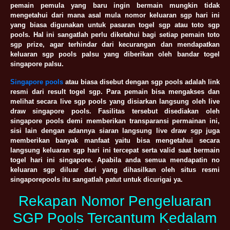
pemain pemula yang baru ingin bermain mungkin tidak
mengetahui dari mana asal mula nomor keluaran sgp hari ini
yang biasa digunakan untuk pasaran togel sgp atau toto sgp
pools. Hal ini sangatlah perlu diketahui bagi setiap pemain toto
sgp prize, agar terhindar dari kecurangan dan mendapatkan
keluaran sgp pools palsu yang diberikan oleh bandar togel
singapore palsu.
Singapore pools
atau biasa disebut dengan sgp pools adalah link
resmi dari result togel sgp. Para pemain bisa mengakses dan
melihat secara live sgp pools yang disiarkan langsung oleh live
draw singapore pools. Fasilitas tersebut disediakan oleh
singapore pools demi memberikan transparansi permainan ini,
sisi lain dengan adannya siaran langsung live draw sgp juga
memberikan banyak manfaat yaitu bisa mengetahui secara
langsung keluaran sgp hari ini tercepat serta valid saat bermain
togel hari ini singapore. Apabila anda semua mendapatin no
keluaran sgp diluar dari yang dihasilkan oleh situs resmi
singaporepools itu sangatlah patut untuk dicurigai ya.
Rekapan Nomor Pengeluaran
SGP Pools Tercantum Kedalam