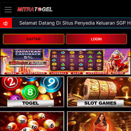
DAFTAR
LOGIN